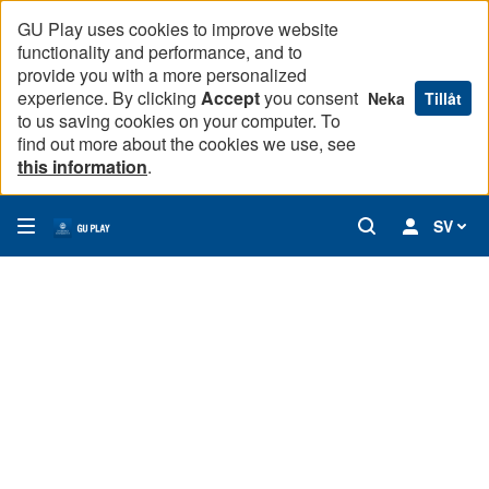
GU Play uses cookies to improve website
functionality and performance, and to
provide you with a more personalized
experience. By clicking
Accept
you consent
Neka
Tillåt
to us saving cookies on your computer. To
find out more about the cookies we use, see
this information
.
SV
Spiralen 4 - Konflikt om vem som skall ansvara och om a
8
videos,
54
min
40
Rustan
1
04:48
sec
Halvblodshingsten
2
07:49