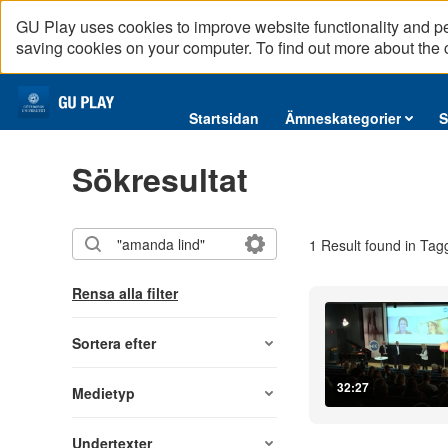
GU Play uses cookies to improve website functionality and p
saving cookies on your computer. To find out more about the
Startsidan
Startsidan
Ämneskategorier
S
Ämneskategorier
Sökresultat
Serier
Interninformation
1 Result found in Tag
Podcast
Direktsändningar
Rensa alla filter
Reportage
English content
Sortera efter
32:27
Medietyp
Undertexter