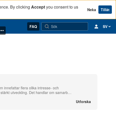
ence. By clicking
Accept
you consent to us
Neka
Tillåt
FAQ
SV
innefattar flera olika intresse- och
 stärkt utveckling. Det handlar om samarb
…
Utforska