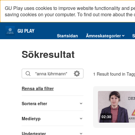
GU Play uses cookies to improve website functionality and p
saving cookies on your computer. To find out more about the
Startsidan
Startsidan
Ämneskategorier
S
Ämneskategorier
Sökresultat
Serier
Interninformation
1 Result found in Tag
Podcast
Direktsändningar
Rensa alla filter
Reportage
English content
Sortera efter
02:30
Medietyp
Undertexter