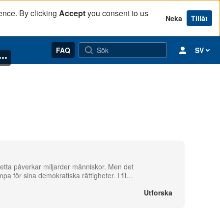
ence. By clicking
Accept
you consent to us
Neka
Tillåt
FAQ
SV
detta påverkar miljarder människor. Men det
pa för sina demokratiska rättigheter. I fil
…
Utforska