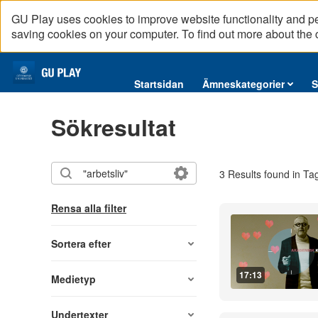
GU Play uses cookies to improve website functionality and p
saving cookies on your computer. To find out more about the
Startsidan
Startsidan
Ämneskategorier
S
Ämneskategorier
Sökresultat
Serier
Interninformation
3 Results found in Ta
Podcast
Direktsändningar
Rensa alla filter
Reportage
English content
Sortera efter
17:13
Medietyp
Undertexter