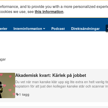
erformance, and to provide you with a more personalized experi
 cookies we use, see
this information
.
erier
Interninformation
Podcast
Direktsändningar
ggar
Akademisk kvart: Kärlek på jobbet
Du vet när man kanske klär upp sig lite extra en helt vanlig t
kopiatorn för att just den kollegan kanske står och scannar in
1 tagg