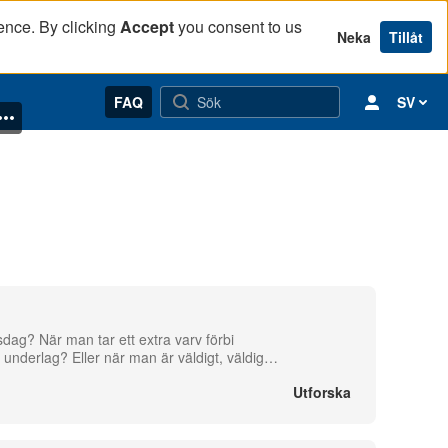
ence. By clicking
Accept
you consent to us
Neka
Tillåt
FAQ
SV
isdag? När man tar ett extra varv förbi
 underlag? Eller när man är väldigt, väldig
…
Utforska