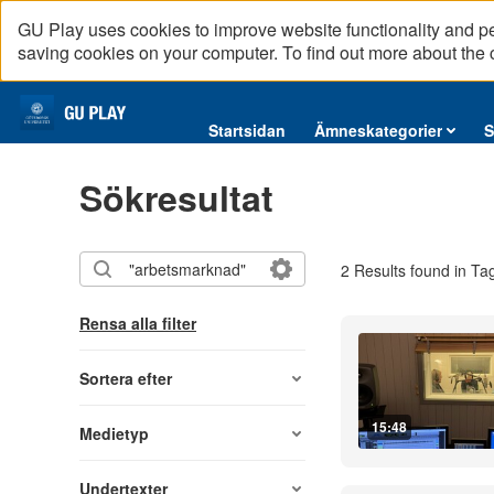
GU Play uses cookies to improve website functionality and p
saving cookies on your computer. To find out more about the
Startsidan
Startsidan
Ämneskategorier
S
Ämneskategorier
Sökresultat
Serier
Interninformation
2 Results found in Ta
Podcast
Direktsändningar
Rensa alla filter
Reportage
English content
Sortera efter
15:48
Medietyp
Undertexter