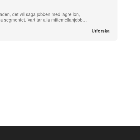
aden, det vill säga jobben med lägre lön,
lda segmentet. Vart tar alla mittemellanjobb
…
Utforska