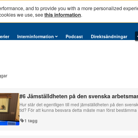
erformance, and to provide you with a more personalized experi
 cookies we use, see
this information
.
erier
Interninformation
Podcast
Direktsändningar
ggar
#6 Jämställdheten på den svenska arbetsma
Hur står det egentligen till med jämställdheten på den sven
tid? För att kunna besvara detta måste man först bestämma s
1 tagg