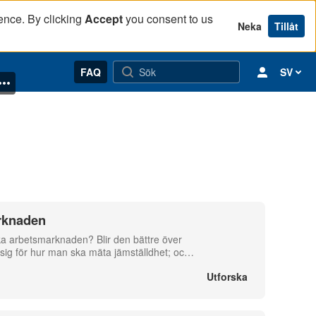
ence. By clicking
Accept
you consent to us
Neka
Tillåt
FAQ
SV
rknaden
ska arbetsmarknaden? Blir den bättre över
ig för hur man ska mäta jämställdhet; oc
…
Utforska