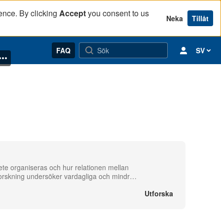
ence. By clicking
Accept
you consent to us
Neka
Tillåt
FAQ
SV
rbete organiseras och hur relationen mellan
forskning undersöker vardagliga och mindr
…
Utforska