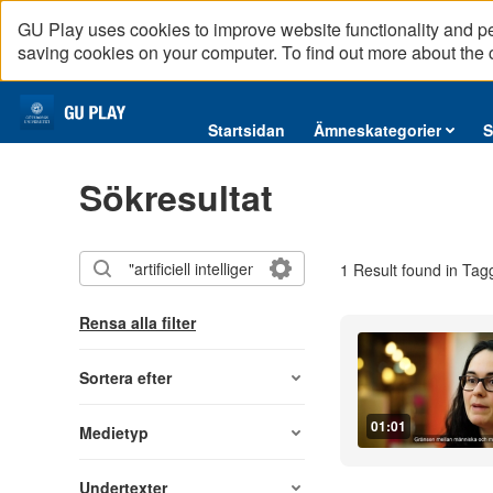
GU Play uses cookies to improve website functionality and p
saving cookies on your computer. To find out more about the
Startsidan
Startsidan
Ämneskategorier
S
Ämneskategorier
Sökresultat
Serier
Interninformation
1 Result found in Tag
Podcast
Direktsändningar
Rensa alla filter
Reportage
English content
Sortera efter
01:01
Medietyp
Undertexter