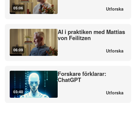
05:06
Utforska
AI i praktiken med Mattias
von Feilitzen
06:09
Utforska
Forskare förklarar:
ChatGPT
03:40
Utforska