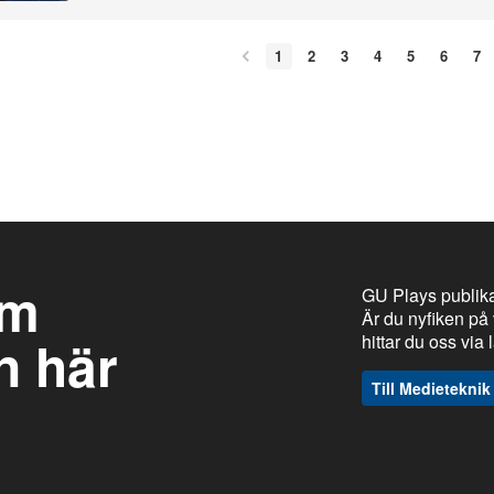
1
2
3
4
5
6
7
om
GU Plays publika
Är du nyfiken på 
n här
hittar du oss via
Till Medieteknik