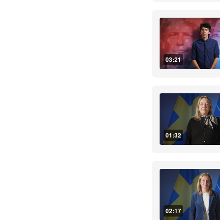
03:21
01:32
02:17