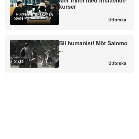
Mer frihet med fristående
kurser
02:01
Utforska
Bli humanist! Möt Salomo
...
01:32
Utforska