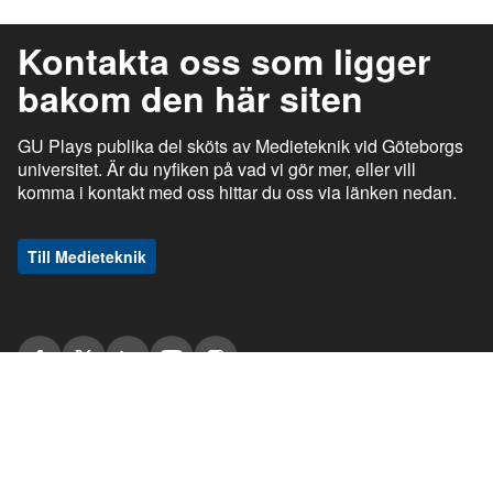
Kontakta oss som ligger
bakom den här siten
GU Plays publika del sköts av Medieteknik vid Göteborgs
universitet. Är du nyfiken på vad vi gör mer, eller vill
komma i kontakt med oss hittar du oss via länken nedan.
Till Medieteknik
ı
ı
gu.se
Studentportalen
Medarbetarportalen
ı
ı
Information om tjänsten
Stöd och support
ı
ı
Information om cookies
Tillgänglighetsredogörelse
ı
Ansvarig utgivare