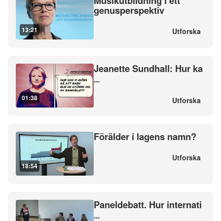
Musikutbildning i ett
genusperspektiv
13:21
Utforska
Jeanette Sundhall: Hur ka
...
01:38
Utforska
Förälder i lagens namn?
Utforska
18:54
Paneldebatt. Hur internati
...