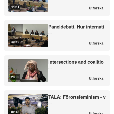
44:41
Utforska
Paneldebatt. Hur internati
...
40:12
Utforska
Intersections and coalitio
...
23:00
Utforska
TALA: Förortsfeminism - v
...
02:48
Utforska