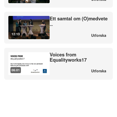
Ett samtal om (O)medvete
...
12:13
Utforska
Voices from
Equalityworks17
06:01
Utforska