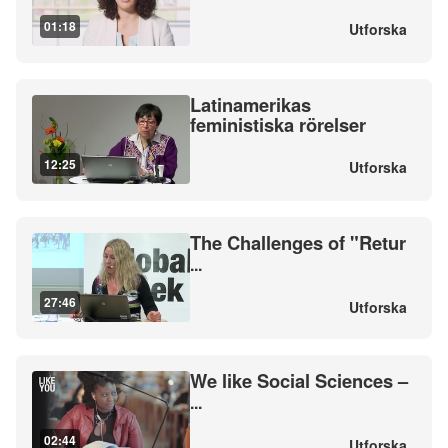
01:18
Utforska
Latinamerikas
feministiska rörelser
12:25
Utforska
The Challenges of "Retur
...
27:46
Utforska
We like Social Sciences –
...
02:44
Utforska