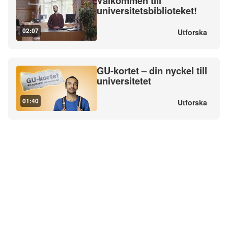
Välkommen till
universitetsbiblioteket!
02:07
Utforska
GU-kortet – din nyckel till
universitetet
01:40
Utforska