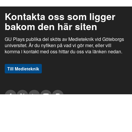
Kontakta oss som ligger
bakom den här siten
GU Plays publika del sköts av Medieteknik vid Göteborgs
universitet. Är du nyfiken på vad vi gör mer, eller vill
komma i kontakt med oss hittar du oss via länken nedan.
Till Medieteknik
ı
ı
gu.se
Studentportalen
Medarbetarportalen
ı
ı
Information om tjänsten
Stöd och support
ı
ı
Information om cookies
Tillgänglighetsredogörelse
ı
Ansvarig utgivare