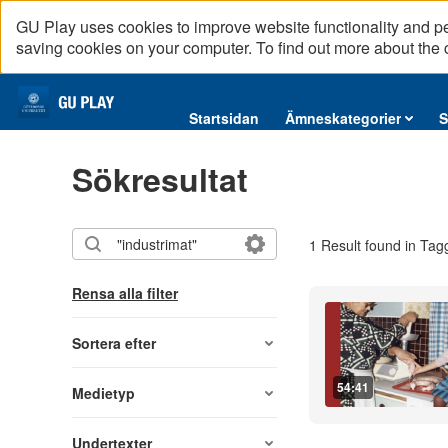
GU Play uses cookies to improve website functionality and p
saving cookies on your computer. To find out more about the
Startsidan
Startsidan
Ämneskategorier
S
Ämneskategorier
Sökresultat
Serier
Interninformation
1 Result found in Tag
Podcast
Direktsändningar
Rensa alla filter
Reportage
English content
Sortera efter
54:41
Medietyp
Undertexter