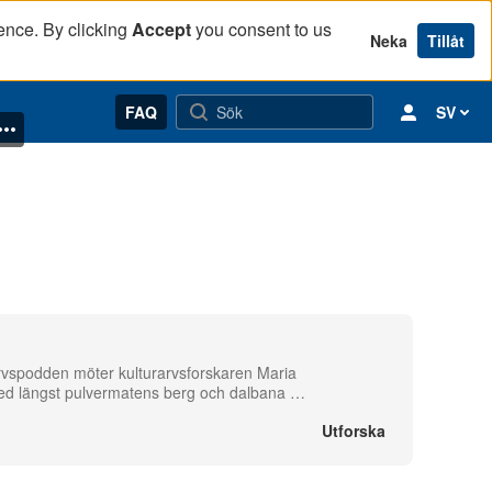
ence. By clicking
Accept
you consent to us
Neka
Tillåt
FAQ
SV
rvspodden möter kulturarvsforskaren Maria
med längst pulvermatens berg och dalbana
…
Utforska