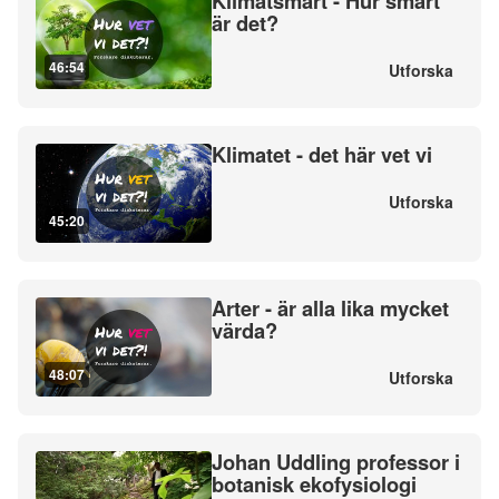
Klimatsmart - Hur smart
är det?
46:54
Utforska
Klimatet - det här vet vi
Utforska
45:20
Arter - är alla lika mycket
värda?
48:07
Utforska
Johan Uddling professor i
botanisk ekofysiologi