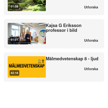
01:08
Utforska
Kajsa G Eriksson
professor i bild
01:01
Utforska
Målmedvetenskap 8 - ljud
Utforska
42:16