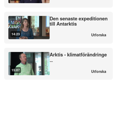
Den senaste expeditionen
till Antarktis
14:23
Utforska
Arktis - klimatförändringe
...
15:07
Utforska