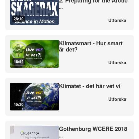
2. Preparing for the Arctic
...
28:10
Utforska
Klimatsmart - Hur smart
är det?
46:54
Utforska
Klimatet - det här vet vi
Utforska
45:20
Gothenburg WCERE 2018
...