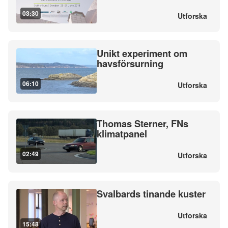
03:30
Utforska
Unikt experiment om
havsförsurning
06:10
Utforska
Thomas Sterner, FNs
klimatpanel
02:49
Utforska
Svalbards tinande kuster
Utforska
15:48