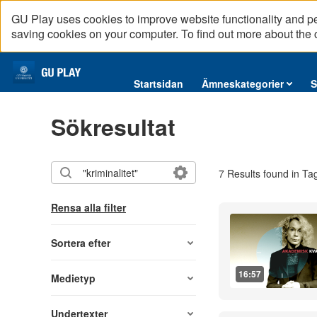
GU Play uses cookies to improve website functionality and p
saving cookies on your computer. To find out more about the
Startsidan
Startsidan
Ämneskategorier
S
Ämneskategorier
Sökresultat
Serier
Interninformation
7 Results found in Ta
Podcast
Direktsändningar
Rensa alla filter
Reportage
English content
Sortera efter
16:57
Medietyp
Undertexter