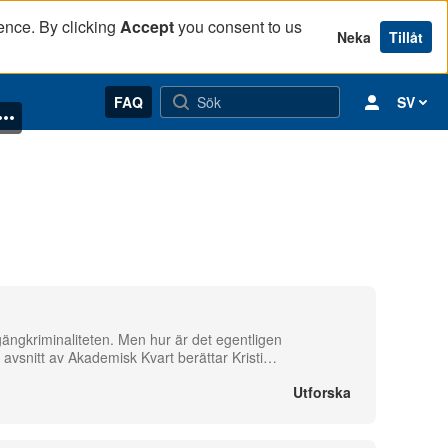
ence. By clicking
Accept
you consent to us
Neka
Tillåt
FAQ
SV
ngkriminaliteten. Men hur är det egentligen
a avsnitt av Akademisk Kvart berättar Kristi
…
Utforska