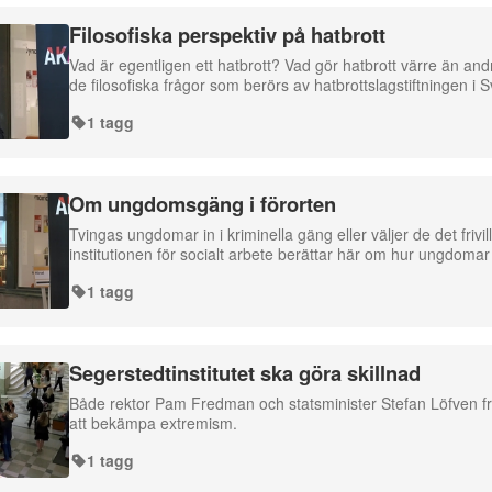
Filosofiska perspektiv på hatbrott
Vad är egentligen ett hatbrott? Vad gör hatbrott värre än and
de filosofiska frågor som berörs av hatbrottslagstiftningen i
1 tagg
Om ungdomsgäng i förorten
Tvingas ungdomar in i kriminella gäng eller väljer de det friv
institutionen för socialt arbete berättar här om hur ungdomar
1 tagg
Segerstedtinstitutet ska göra skillnad
Både rektor Pam Fredman och statsminister Stefan Löfven fr
att bekämpa extremism.
1 tagg