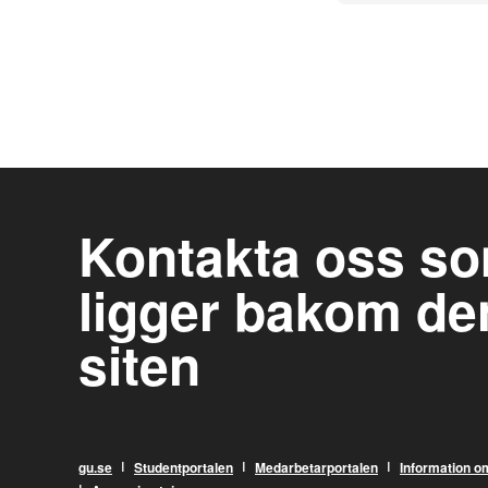
Kontakta oss s
ligger bakom de
siten
ı
ı
ı
gu.se
Studentportalen
Medarbetarportalen
Information o
ı