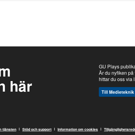
om
GU Plays publika
Är du nyfiken på 
n här
hittar du oss via
Till Medieteknik
ı
ı
ı
m tjänsten
Stöd och support
Information om cookies
Tillgänglighetsre