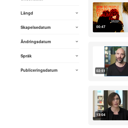
Längd
00:47
Skapelsedatum
Ändringsdatum
Språk
Publiceringsdatum
02:51
13:04