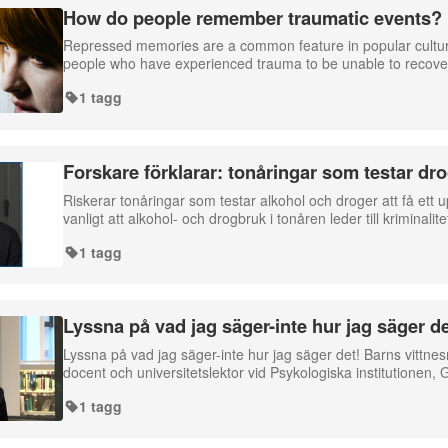
How do people remember traumatic events?
Repressed memories are a common feature in popular culture
people who have experienced trauma to be unable to recover
1 tagg
Forskare förklarar: tonåringar som testar dro
Riskerar tonåringar som testar alkohol och droger att få ett
vanligt att alkohol- och drogbruk i tonåren leder till krimin
1 tagg
Lyssna på vad jag säger-inte hur jag säger d
Lyssna på vad jag säger-inte hur jag säger det! Barns vittn
docent och universitetslektor vid Psykologiska institutionen,
1 tagg