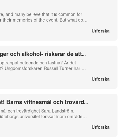
, and many believe that it is common for
 their memories of the event. But what do
…
Utforska
ger och alkohol- riskerar de att
...
 upptrappat beteende och fastna? Är det
alitet? Ungdomsforskaren Russell Turner har
…
Utforska
et! Barns vittnesmål och trovärd
...
esmål och trovärdighet Sara Landström,
 Göteborgs universitet forskar inom område
…
Utforska