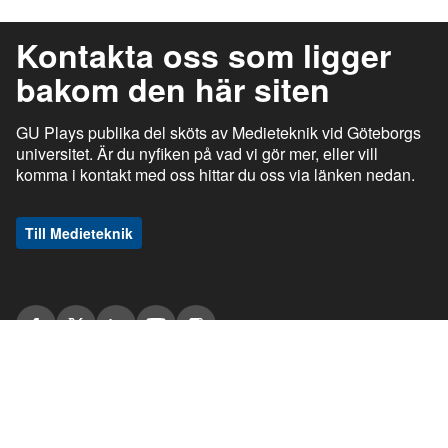
Kontakta oss som ligger
bakom den här siten
GU Plays publika del sköts av Medieteknik vid Göteborgs
universitet. Är du nyfiken på vad vi gör mer, eller vill
komma i kontakt med oss hittar du oss via länken nedan.
Till Medieteknik
ı
ı
gu.se
Studentportalen
Medarbetarportalen
ı
ı
Information om tjänsten
Stöd och support
ı
ı
Information om cookies
Tillgänglighetsredogörelse
ı
Ansvarig utgivare