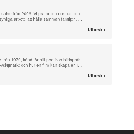
 Sunshine från 2006. Vi pratar om normen om
ynliga arbete att hålla samman familjen.
…
Utforska
 från 1979, känd för sitt poetiska bildspråk
ovskijmärkt och hur en film kan skapa en i
…
Utforska