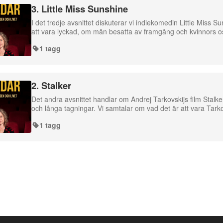
3. Little Miss Sunshine
I det tredje avsnittet diskuterar vi indiekomedin Little Miss
att vara lyckad, om män besatta av framgång och kvinnors os
1 tagg
2. Stalker
Det andra avsnittet handlar om Andrej Tarkovskijs film Stalker
och långa tagningar. Vi samtalar om vad det är att vara Tark
1 tagg