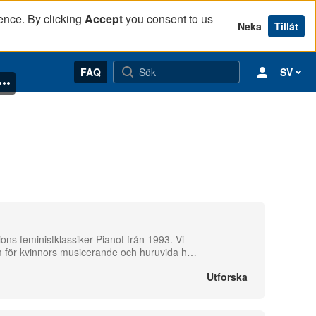
ence. By clicking
Accept
you consent to us
Neka
Tillåt
FAQ
SV
ons feministklassiker Pianot från 1993. Vi
m för kvinnors musicerande och huruvida h
…
Utforska