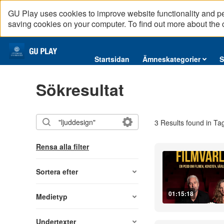
GU Play uses cookies to improve website functionality and p
saving cookies on your computer. To find out more about the
Startsidan
Startsidan
Ämneskategorier
S
Ämneskategorier
Sökresultat
Serier
Interninformation
3 Results found in Ta
Podcast
Direktsändningar
Rensa alla filter
Reportage
English content
Sortera efter
01:15:18
Medietyp
Undertexter