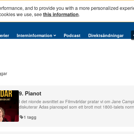
erformance, and to provide you with a more personalized experi
 cookies we use, see
this information
.
erier
Interninformation
Podcast
Direktsändningar
ggar
9. Pianot
I det nionde avsnittet av Filmvärldar pratar vi om Jane Campi
diskuterar Adas pianospel som ett brott mot 1800-talets nor
1 tagg