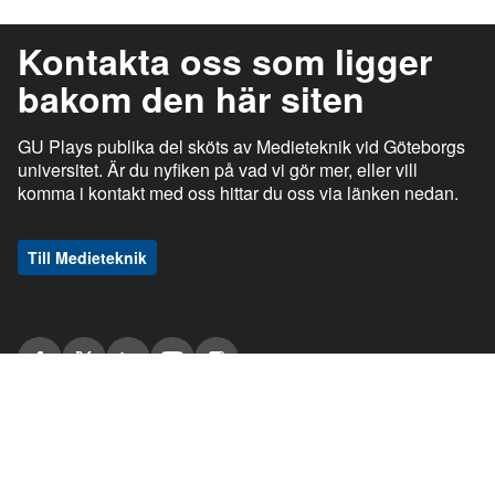
Kontakta oss som ligger
bakom den här siten
GU Plays publika del sköts av Medieteknik vid Göteborgs
universitet. Är du nyfiken på vad vi gör mer, eller vill
komma i kontakt med oss hittar du oss via länken nedan.
Till Medieteknik
ı
ı
gu.se
Studentportalen
Medarbetarportalen
ı
ı
Information om tjänsten
Stöd och support
ı
ı
Information om cookies
Tillgänglighetsredogörelse
ı
Ansvarig utgivare