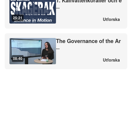
1. Kallvattenkoraller och e
...
25:21
Utforska
The Governance of the Ar
...
08:40
Utforska