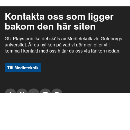
Kontakta oss som ligger
bakom den här siten
GU Plays publika del sköts av Medieteknik vid Göteborgs
universitet. Är du nyfiken på vad vi gör mer, eller vill
komma i kontakt med oss hittar du oss via länken nedan.
Till Medieteknik
ı
ı
gu.se
Studentportalen
Medarbetarportalen
ı
ı
Information om tjänsten
Stöd och support
ı
ı
Information om cookies
Tillgänglighetsredogörelse
ı
Ansvarig utgivare