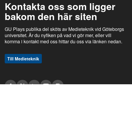
Kontakta oss som ligger
bakom den här siten
GU Plays publika del sköts av Medieteknik vid Göteborgs
universitet. Är du nyfiken på vad vi gör mer, eller vill
komma i kontakt med oss hittar du oss via länken nedan.
Till Medieteknik
ı
ı
gu.se
Studentportalen
Medarbetarportalen
ı
ı
Information om tjänsten
Stöd och support
ı
ı
Information om cookies
Tillgänglighetsredogörelse
ı
Ansvarig utgivare
GU Play © Göteborgs universitet om inget annat anges. Den publika delen
av GU Play, play.gu.se är en webbplats med utgivningsbevis (nr 2018-464).