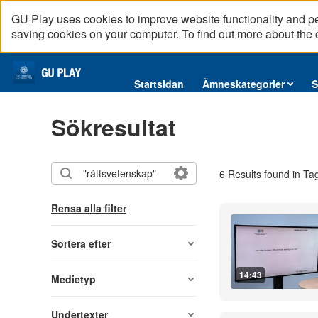
GU Play uses cookies to improve website functionality and p
saving cookies on your computer. To find out more about the
Startsidan
Startsidan
Ämneskategorier
S
Ämneskategorier
Sökresultat
Serier
Interninformation
6 Results found in Ta
Podcast
Direktsändningar
Rensa alla filter
Reportage
English content
Sortera efter
14:43
Medietyp
Undertexter