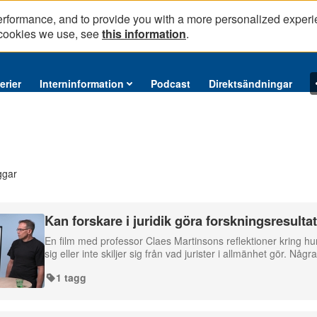
erformance, and to provide you with a more personalized experi
 cookies we use, see
this information
.
erier
Interninformation
Podcast
Direktsändningar
ggar
Kan forskare i juridik göra forskningsresulta
En film med professor Claes Martinsons reflektioner kring hur f
sig eller inte skiljer sig från vad jurister i allmänhet gör. Nå
1 tagg