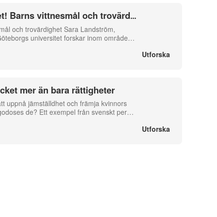
et! Barns vittnesmål och trovärd
...
esmål och trovärdighet Sara Landström,
 Göteborgs universitet forskar inom område
…
Utforska
cket mer än bara rättigheter
 att uppnå jämställdhet och främja kvinnors
llgodoses de? Ett exempel från svenskt per
…
Utforska