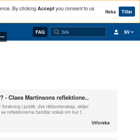
ence. By clicking
Accept
you consent to us
Neka
Tillåt
FAQ
SV
t? - Claes Martinsons reflektione
...
orskning i juridik, dvs rättsvetenskap, skiljer
gra av reflektionerna handlar också om hur f
…
Utforska