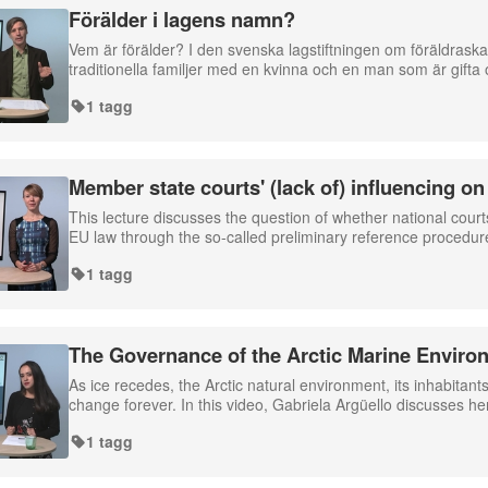
Förälder i lagens namn?
Vem är förälder? I den svenska lagstiftningen om föräldraska
traditionella familjer med en kvinna och en man som är gift
1 tagg
Member state courts' (lack of) influencing o
This lecture discusses the question of whether national cour
EU law through the so-called preliminary reference procedure
1 tagg
The Governance of the Arctic Marine Enviro
As ice recedes, the Arctic natural environment, its inhabitants'
change forever. In this video, Gabriela Argüello discusses h
1 tagg