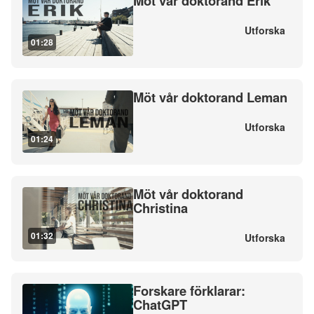
Möt vår doktorand Erik
Utforska
01:28
Möt vår doktorand Leman
Utforska
01:24
Möt vår doktorand
Christina
01:32
Utforska
Forskare förklarar:
ChatGPT