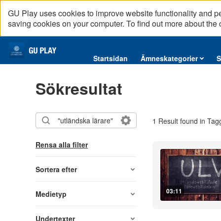
GU Play uses cookies to improve website functionality and p
saving cookies on your computer. To find out more about the
Startsidan
Startsidan
Ämneskategorier
S
Ämneskategorier
Sökresultat
Serier
Interninformation
1 Result found in Tag
Podcast
Direktsändningar
Rensa alla filter
Reportage
English content
Sortera efter
03:11
Medietyp
Undertexter