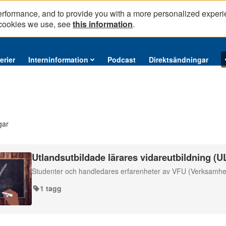
erformance, and to provide you with a more personalized experi
 cookies we use, see
this information
.
erier
Interninformation
Podcast
Direktsändningar
gar
Utlandsutbildade lärares vidareutbildning (U
Studenter och handledares erfarenheter av VFU (Verksamhets
1 tagg