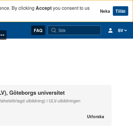
ence. By clicking
Accept
you consent to us
Neka
Tillåt
FAQ
SV
LV), Göteborgs universitet
hetsförlagd utbildning) i ULV-utbildningen
Utforska