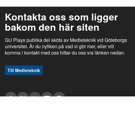
Kontakta oss som ligger
bakom den här siten
GU Plays publika del sköts av Medieteknik vid Göteborgs
universitet. Är du nyfiken på vad vi gör mer, eller vill
komma i kontakt med oss hittar du oss via länken nedan.
Till Medieteknik
ı
ı
gu.se
Studentportalen
Medarbetarportalen
ı
ı
Information om tjänsten
Stöd och support
ı
ı
Information om cookies
Tillgänglighetsredogörelse
ı
Ansvarig utgivare