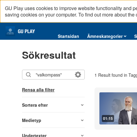
GU Play uses cookies to improve website functionality and p
saving cookies on your computer. To find out more about the
Startsidan
Startsidan
Ämneskategorier
S
Ämneskategorier
Sökresultat
Serier
Interninformation
1 Result found in Tag
Podcast
Direktsändningar
Rensa alla filter
Reportage
English content
Sortera efter
01:15
Medietyp
Undertexter