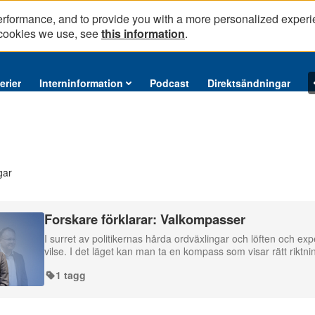
erformance, and to provide you with a more personalized experi
 cookies we use, see
this information
.
erier
Interninformation
Podcast
Direktsändningar
gar
Forskare förklarar: Valkompasser
I surret av politikernas hårda ordväxlingar och löften och expe
vilse. I det läget kan man ta en kompass som visar rätt riktni
1 tagg