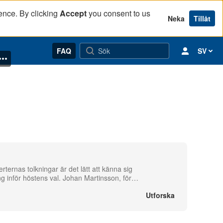
ence. By clicking
Accept
you consent to us
Neka
Tillåt
FAQ
SV
rternas tolkningar är det lätt att känna sig
ng inför höstens val. Johan Martinsson, för
…
Utforska