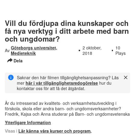
Vill du fördjupa dina kunskaper och
få nya verktyg i ditt arbete med barn
och ungdomar?
Göteborgs universitet,
2 oktober,
10
Av
Medieteknik
2018
Plays
Dela
Saknar den här filmen tillgänglighetsanpassning? Läs
mer
här i vår tillgänglighetsredogörelse
hur du
kontaktar oss för att få det åtgärdat.
Är du intresserad av kvalitets- och verksamhetsutveckling i
förskola, skola eller andra barn- och ungdomsverksamheter?
Fredrik, Kajsa och Anna studerar på Barn- och ungdomsvetenska
Ytterligare Information
Visas i
Lär känna våra kurser och program
,