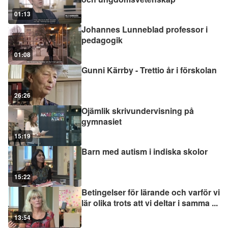
01:13
Johannes Lunneblad professor i
pedagogik
01:08
Gunni Kärrby - Trettio år i förskolan
26:26
Ojämlik skrivundervisning på
gymnasiet
15:19
Barn med autism i indiska skolor
15:22
Betingelser för lärande och varför vi
lär olika trots att vi deltar i samma
...
13:54