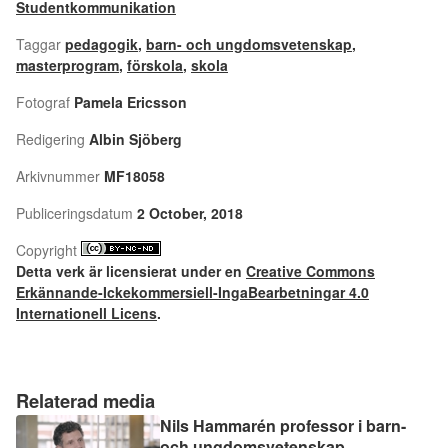
Studentkommunikation
Taggar
pedagogik
,
barn- och ungdomsvetenskap
,
masterprogram
,
förskola
,
skola
Fotograf
Pamela Ericsson
Redigering
Albin Sjöberg
Arkivnummer
MF18058
Publiceringsdatum
2 October, 2018
Copyright
Detta verk är licensierat under en
Creative Commons
Erkännande-Ickekommersiell-IngaBearbetningar 4.0
Internationell Licens
.
Relaterad media
Nils Hammarén professor i barn-
och ungdomsvetenskap